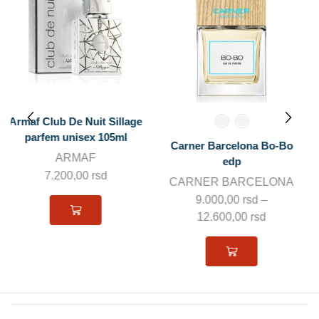
VIP Parfimisane Jelkice VIP
008
Carner Barcelona Bo-Bo
VIP CARIBI
edp
295,00
rsd
CARNER BARCELONA
9.000,00
rsd
–
12.600,00
rsd