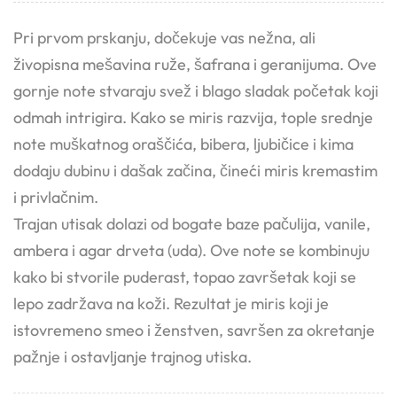
Pri prvom prskanju, dočekuje vas nežna, ali
živopisna mešavina ruže, šafrana i geranijuma. Ove
gornje note stvaraju svež i blago sladak početak koji
odmah intrigira. Kako se miris razvija, tople srednje
note muškatnog oraščića, bibera, ljubičice i kima
dodaju dubinu i dašak začina, čineći miris kremastim
i privlačnim.
Trajan utisak dolazi od bogate baze pačulija, vanile,
ambera i agar drveta (uda). Ove note se kombinuju
kako bi stvorile puderast, topao završetak koji se
lepo zadržava na koži. Rezultat je miris koji je
istovremeno smeo i ženstven, savršen za okretanje
pažnje i ostavljanje trajnog utiska.