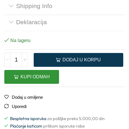
Shipping Info
Deklaracija
Na lageru
DODAJ U KORPU
KUPI ODMAH
Dodaj u omiljene
Uporedi
Besplatna isporuka
za pošiljke preko 5.000,00 din
Plaćanje katicom
prilikom isporuke robe