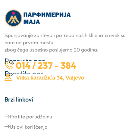
Ispunjavanje zahteva i potreba naših klijenata uvek su
nam na prvom mestu,
zbog čega uspešno poslujemo 20 godina.
Pozovite nas …
014 / 237 - 384
Posetite nas …
Vuka karadžića 34, Valjevo
Brzi linkovi
Pratite porudžbinu
Uslovi korišćenja