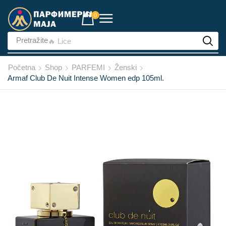
0
Pretražite
🔥 Lice
Početna
Shop
PARFEMI
Ženski
Armaf Club De Nuit Intense Women edp 105ml.