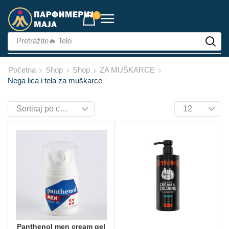
0
Pretražite
🔥 Telo
Početna
Shop
Shop
ZA MUŠKARCE
Nega lica i tela za muškarce
Panthenol men cream gel