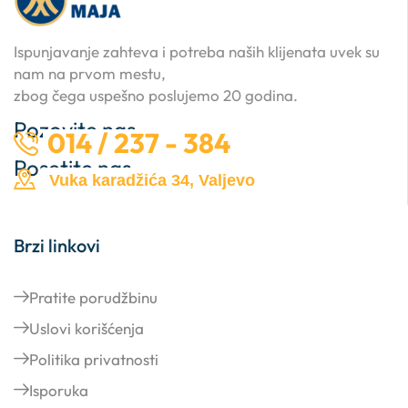
Ispunjavanje zahteva i potreba naših klijenata uvek su
nam na prvom mestu,
zbog čega uspešno poslujemo 20 godina.
Pozovite nas …
014 / 237 - 384
Posetite nas …
Vuka karadžića 34, Valjevo
Brzi linkovi
Pratite porudžbinu
Uslovi korišćenja
Politika privatnosti
Isporuka