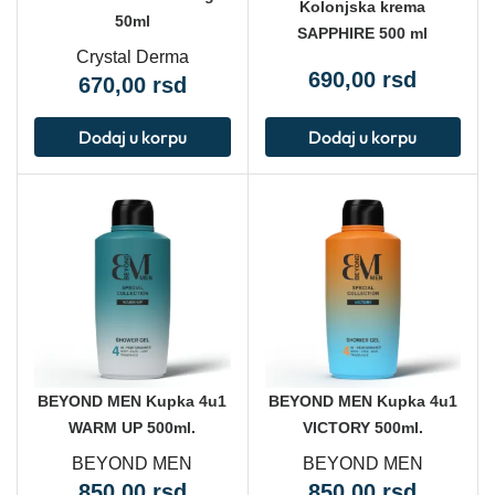
Kolonjska krema
50ml
SAPPHIRE 500 ml
Crystal Derma
690,00
rsd
670,00
rsd
Dodaj u korpu
Dodaj u korpu
BEYOND MEN Kupka 4u1
BEYOND MEN Kupka 4u1
WARM UP 500ml.
VICTORY 500ml.
BEYOND MEN
BEYOND MEN
850,00
rsd
850,00
rsd