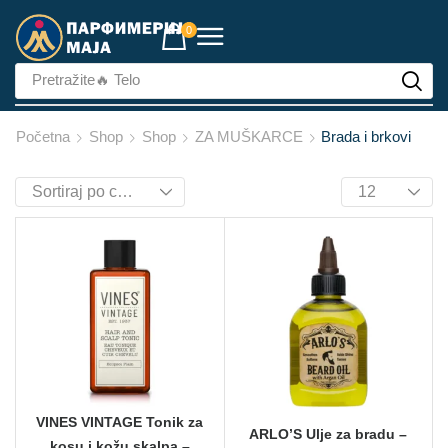
0
Pretražite
🔥 Lice
Početna
Shop
Shop
ZA MUŠKARCE
Brada i brkovi
VINES VINTAGE Tonik za
ARLO’S Ulje za bradu –
kosu i kožu skalpa –