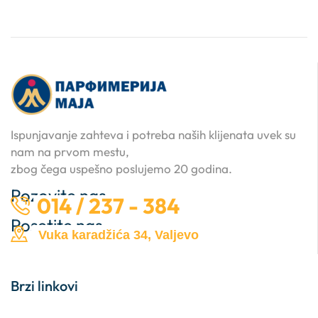
Ispunjavanje zahteva i potreba naših klijenata uvek su
nam na prvom mestu,
zbog čega uspešno poslujemo 20 godina.
Pozovite nas …
014 / 237 - 384
Posetite nas …
Vuka karadžića 34, Valjevo
Brzi linkovi