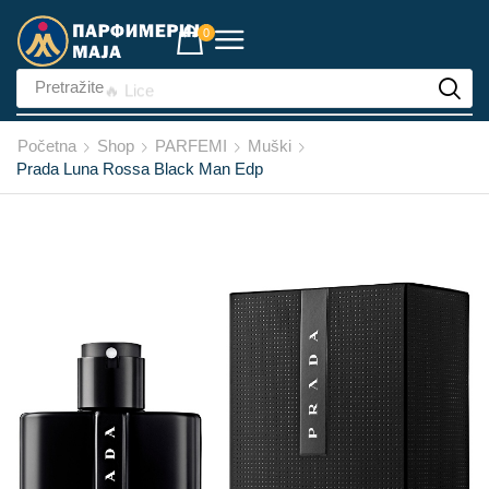
0
Pretražite
🔥 Lice
Početna
Shop
PARFEMI
Muški
Prada Luna Rossa Black Man Edp