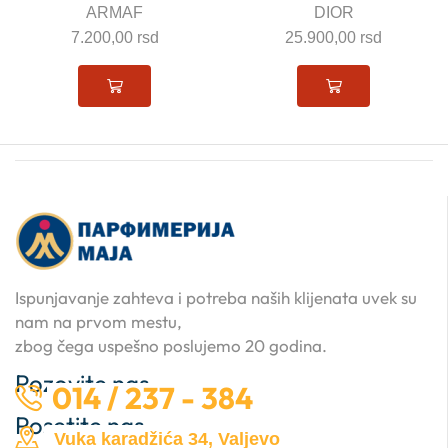
DIOR
ARMAF
25.900,00
rsd
8.900,00
rsd
Ispunjavanje zahteva i potreba naših klijenata uvek su
nam na prvom mestu,
zbog čega uspešno poslujemo 20 godina.
Pozovite nas …
014 / 237 - 384
Posetite nas …
Vuka karadžića 34, Valjevo