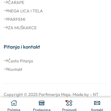
ČARAPE
NEGA LICA I TELA
PARFEMI
ZA MUŠKARCE
Pitanja i kontakt
Česta Pitanja
Kontakt
Copyright © 2025
Parfimerija Maja
. Made by -
NT
dizajn
.
12.900,00
rsd
–
ODABERITE OPCIJE
Početna
Prodavnica
Proizvodi
Kontakt
17.200,00
rsd