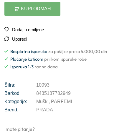
KUPI ODMAH
Dodaj u omiljene
Uporedi
Besplatna isporuka
za pošiljke preko 5.000,00 din
Plaćanje katicom
prilikom isporuke robe
Isporuka 1-3
radna dana
Šifra:
10093
Barkod:
8435137782949
Kategorije:
Muški
,
PARFEMI
Brend:
PRADA
Imate pitanje?