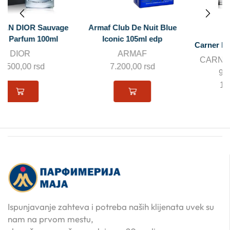
Armaf Club De Nuit Blue
Iconic 105ml edp
Carner Barcelona Cuirs edp
ARMAF
CARNER BARCELONA
7.200,00
rsd
9.000,00
rsd
–
12.600,00
rsd
Ispunjavanje zahteva i potreba naših klijenata uvek su