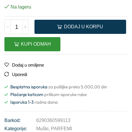
Na lageru
DODAJ U KORPU
KUPI ODMAH
Dodaj u omiljene
Uporedi
Besplatna isporuka
za pošiljke preko 5.000,00 din
Plaćanje katicom
prilikom isporuke robe
Isporuka 1-3
radna dana
Barkod:
6290360599113
Kategorije:
Muški
,
PARFEMI