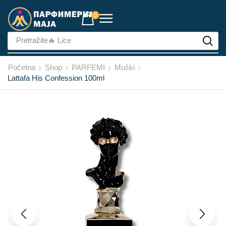
0
Pretražite
🔥 Lice
Početna
Shop
PARFEMI
Muški
Lattafa His Confession 100ml