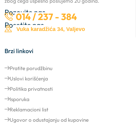
nam na prvom mestu,
zbog čega uspešno poslujemo 20 godina.
Pozovite nas …
014 / 237 - 384
Posetite nas …
Vuka karadžića 34, Valjevo
Brzi linkovi
Pratite porudžbinu
Uslovi korišćenja
Politika privatnosti
Isporuka
Reklamacioni list
Ugovor o odustajanju od kupovine