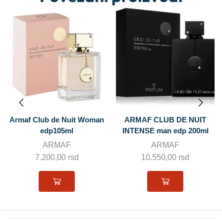
 Nuit Woman
ARMAF CLUB DE NUIT
5ml
INTENSE man edp 200ml
Prada Luna Ro
AF
ARMAF
Man E
00
rsd
10.550,00
rsd
PRAD
12.900,00
17.200,0