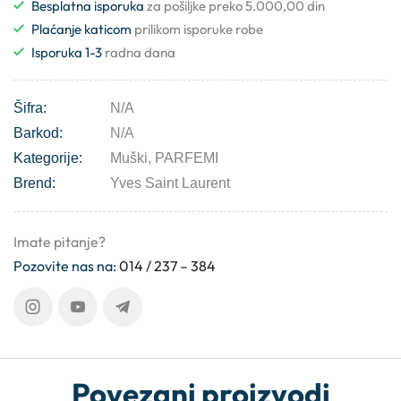
Besplatna isporuka
za pošiljke preko 5.000,00 din
Plaćanje katicom
prilikom isporuke robe
Isporuka 1-3
radna dana
Šifra:
N/A
Barkod:
N/A
Kategorije:
Muški
,
PARFEMI
Brend:
Yves Saint Laurent
Imate pitanje?
Pozovite nas na:
014 / 237 – 384
Povezani proizvodi