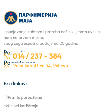
Ispunjavanje zahteva i potreba naših klijenata uvek su
nam na prvom mestu,
zbog čega uspešno poslujemo 20 godina.
Pozovite nas …
014 / 237 - 384
Posetite nas …
Vuka karadžića 34, Valjevo
Brzi linkovi
Pratite porudžbinu