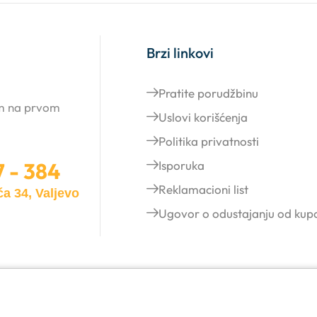
Brzi linkovi
Pratite porudžbinu
am na prvom
Uslovi korišćenja
Politika privatnosti
7 - 384
Isporuka
Reklamacioni list
a 34, Valjevo
Ugovor o odustajanju od kup
.