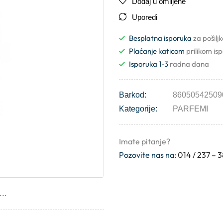
Dodaj u omiljene
Uporedi
Besplatna isporuka
za pošilj
Plaćanje katicom
prilikom is
Isporuka 1-3
radna dana
Barkod:
86050542509
Kategorije:
PARFEMI
Imate pitanje?
Pozovite nas na:
014 / 237 – 
..