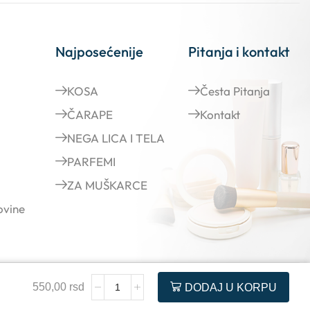
Najposećenije
Pitanja i kontakt
KOSA
Česta Pitanja
ČARAPE
Kontakt
NEGA LICA I TELA
PARFEMI
ZA MUŠKARCE
ovine
550,00
rsd
DODAJ U KORPU