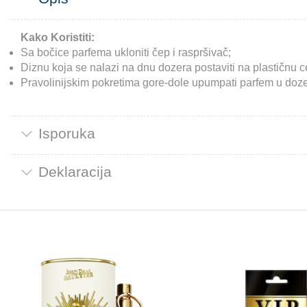
Kako Koristiti:
Sa bočice parfema ukloniti čep i raspršivač;
Diznu koja se nalazi na dnu dozera postaviti na plastičnu 
Pravolinijskim pokretima gore-dole upumpati parfem u doze
Isporuka
Deklaracija