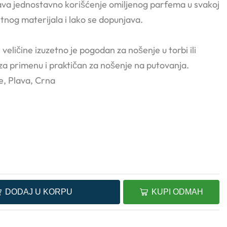
a jednostavno korišćenje omiljenog parfema u svakoj
tetnog materijala i lako se dopunjava.
 veličine izuzetno je pogodan za nošenje u torbi ili
za primenu i praktičan za nošenje na putovanja.
e, Plava, Crna
DODAJ U KORPU
KUPI ODMAH