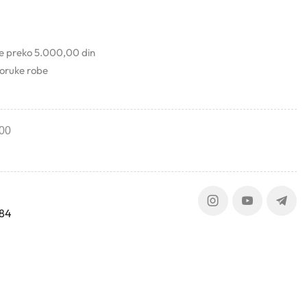
ke preko 5.000,00 din
poruke robe
00
384