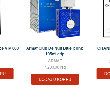
lue Iconic
CHANEL NO.5 EDP 60ml
CHANEL
AL HAR
21.000,00
rsd
GOLD E
d
DODAJ U KORPU
7.900,0
RPU
ODA