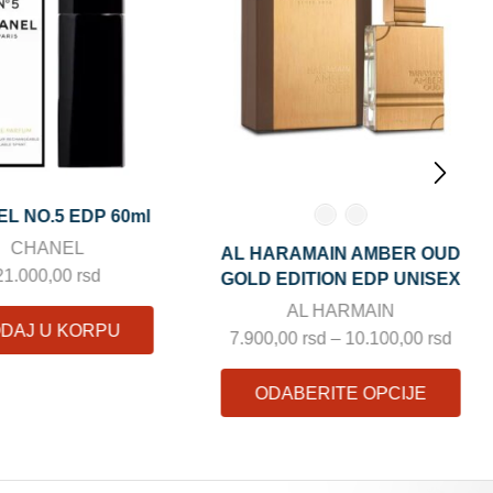
AMAIN AMBER OUD
JPG GAULTIER DIVINE ELIXIR
DITION EDP UNISEX
PARFUM PUIG parfemska voda
AL HARMAIN
Jean Paul Gaultier
0
rsd
–
10.100,00
rsd
12.500,00
rsd
–
23.700,00
rsd
BERITE OPCIJE
ODABERITE OPCIJE