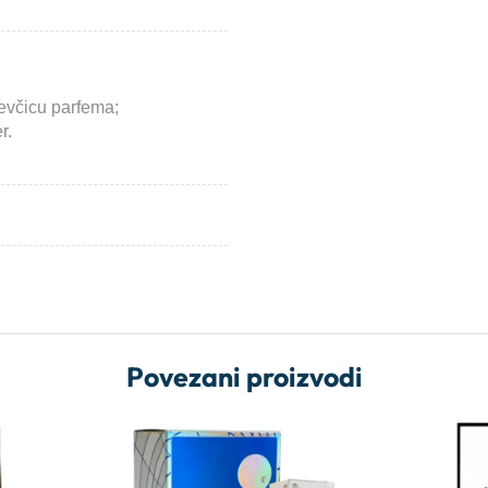
cevčicu parfema;
r.
Povezani proizvodi