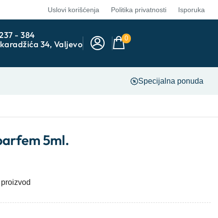
Uslovi korišćenja
Politika privatnosti
Isporuka
 237 - 384
0
karadžića 34, Valjevo
Specijalna ponuda
parfem 5ml.
 proizvod