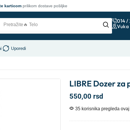
te karticom
prilikom dostave pošiljke
014 /
Pretražite
🔥 Lice
Vuka 
i
Uporedi
LIBRE Dozer za 
550,00
rsd
35 korisnika pregleda ovaj