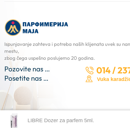
Ispunjavanje zahteva i potreba naših klijenata uvek su n
mestu,
zbog čega uspešno poslujemo 20 godina.
Pozovite nas …
014 / 23
Posetite nas …
Vuka karadžić
LIBRE Dozer za parfem 5ml.
Copyright © 2025
Parfimerija Maja
. Made by -
NT dizajn