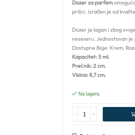
Dozer za parfem
omogućav
prilici. Izrađen je od kvali
Dozer je lagan i zbog svoje
neseseru. Jednostavan je 
Dostupne Boje: Krem, Roz
Kapacitet: 5 ml.
Prečnik: 2 cm.
Visina: 8,7 cm.
Na lageru