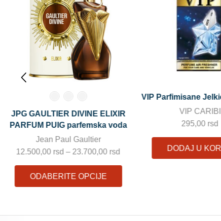
VIP Parfimisane Jelkice VIP 008
Armaf Club De Nuit B
105ml edp
VIP CARIBI
ARMAF
295,00
rsd
7.200,00
rs
DODAJ U KORPU
DODAJ U KO