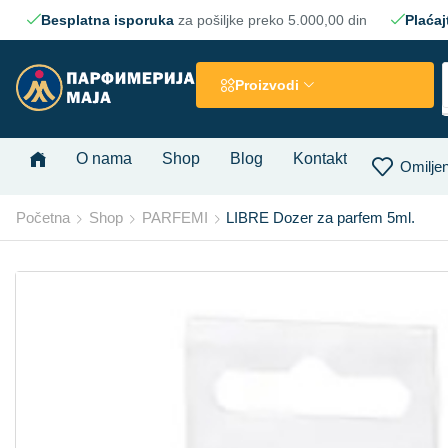
Besplatna isporuka
za pošiljke preko 5.000,00 din
Plaćaj
Proizvodi
O nama
Shop
Blog
Kontakt
Omiljen
Početna
Shop
PARFEMI
LIBRE Dozer za parfem 5ml.