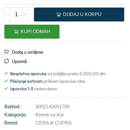
DODAJ U KORPU
KUPI ODMAH
Dodaj u omiljene
Uporedi
Besplatna isporuka
za pošiljke preko 5.000,00 din
Plaćanje katicom
prilikom isporuke robe
Isporuka 1-3
radna dana
Barkod:
8002140051760
Kategorije:
Kreme za lice
Brend:
CERA di CUPRA