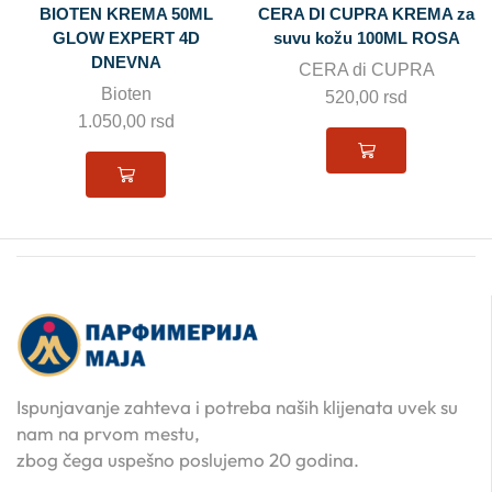
BIOTEN KREMA 50ML
CERA DI CUPRA KREMA za
GLOW EXPERT 4D
suvu kožu 100ML ROSA
DNEVNA
CERA di CUPRA
Bioten
520,00
rsd
1.050,00
rsd
Ispunjavanje zahteva i potreba naših klijenata uvek su
nam na prvom mestu,
zbog čega uspešno poslujemo 20 godina.