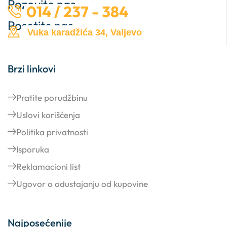
Pozovite nas …
014 / 237 - 384
Posetite nas …
Vuka karadžića 34, Valjevo
Brzi linkovi
Pratite porudžbinu
Uslovi korišćenja
Politika privatnosti
Isporuka
Reklamacioni list
Ugovor o odustajanju od kupovine
Najposećenije