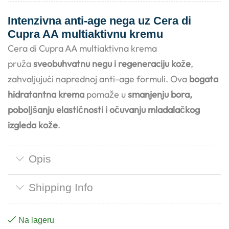
Intenzivna anti-age nega uz Cera di
Cupra AA multiaktivnu kremu
Cera di Cupra AA multiaktivna krema
pruža
sveobuhvatnu negu i regeneraciju kože
,
zahvaljujući naprednoj anti-age formuli. Ova
bogata
hidratantna krema
pomaže u
smanjenju bora,
poboljšanju elastičnosti i očuvanju mladalačkog
izgleda kože
.
Opis
Shipping Info
Na lageru