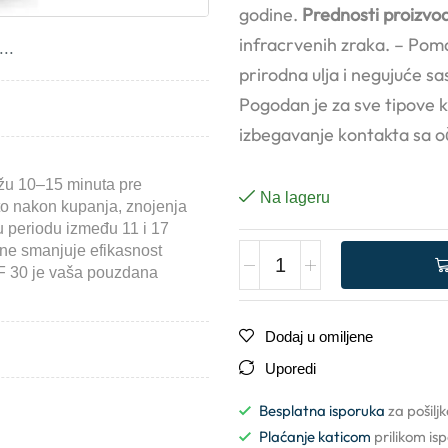
godine.
Prednosti proizvo
infracrvenih zraka. – Poma
..
prirodna ulja i negujuće sa
Pogodan je za sve tipove ko
izbegavanje kontakta sa o
ožu 10–15 minuta pre
Na lageru
ito nakon kupanja, znojenja
 u periodu između 11 i 17
čine smanjuje efikasnost
 30 je vaša pouzdana
.
Dodaj u omiljene
Uporedi
Besplatna isporuka
za pošilj
Plaćanje katicom
prilikom is