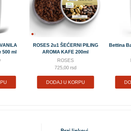
I PILING
Bettina Barty Vanilla MLEKO za
Bettina
00ml
telo 500 ml
Bod
Bettina Barty
890,00
rsd
RPU
DODAJ U KORPU
DO
Brzi linkovi