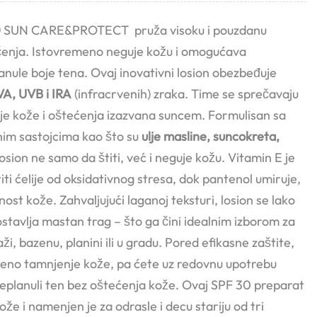
0
SUN CARE&PROTECT pruža visoku i pouzdanu
čenja. Istovremeno neguje kožu i omogućava
nule boje tena. Ovaj inovativni losion obezbeđuje
VA, UVB i IRA
(infracrvenih) zraka. Time se sprečavaju
je kože i oštećenja izazvana suncem. Formulisan sa
nim sastojcima kao što su
ulje masline, suncokreta,
 losion ne samo da štiti, već i neguje kožu. Vitamin E je
iti ćelije od oksidativnog stresa, dok pantenol umiruje,
nost kože. Zahvaljujući laganoj teksturi, losion se lako
ostavlja mastan trag – što ga čini idealnim izborom za
i, bazenu, planini ili u gradu. Pored efikasne zaštite,
eno tamnjenje kože, pa ćete uz redovnu upotrebu
replanuli ten bez oštećenja kože. Ovaj SPF 30 preparat
že i namenjen je za odrasle i decu stariju od tri