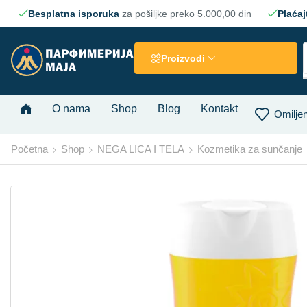
Besplatna isporuka
za pošiljke preko 5.000,00 din
Plaćaj
Proizvodi
O nama
Shop
Blog
Kontakt
Omiljen
Početna
Shop
NEGA LICA I TELA
Kozmetika za sunčanje