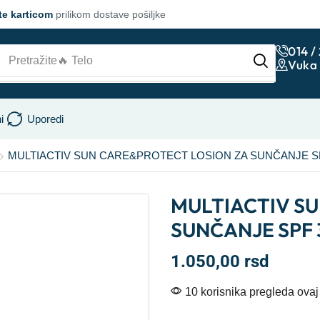
te karticom
prilikom dostave pošiljke
014 /
Pretražite
🔥 Lice
Vuka 
i
Uporedi
MULTIACTIV SUN CARE&PROTECT LOSION ZA SUNČANJE SPF
MULTIACTIV S
SUNČANJE SPF 
1.050,00
rsd
10 korisnika pregleda ovaj