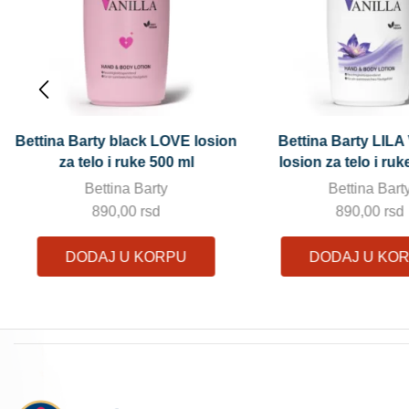
Bettina Barty LILA VANILA
ROSES 2u1 ŠEĆERN
losion za telo i ruke 500 ml
AROMA KAFE 2
Bettina Barty
ROSES
890,00
rsd
725,00
rsd
DODAJ U KORPU
DODAJ U KO