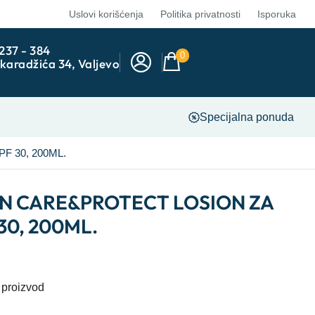
Uslovi korišćenja
Politika privatnosti
Isporuka
 237 - 384
0
karadžića 34, Valjevo
Specijalna ponuda
 30, 200ML.
UN CARE&PROTECT LOSION ZA
30, 200ML.
 proizvod