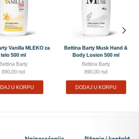
 Barty Musk Hand &
Bettina Barty black LOVE losion
y Losion 500 ml
za telo i ruke 500 ml
Bettina Barty
Bettina Barty
890,00
rsd
890,00
rsd
DAJ U KORPU
DODAJ U KORPU
Najposećenije
Pitanja i kontakt