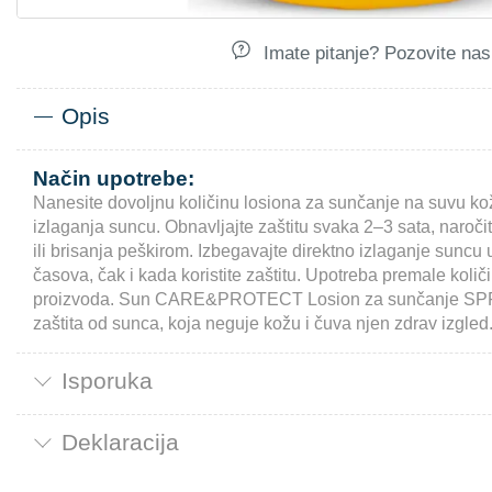
Imate pitanje? Pozovite nas.
Opis
Način upotrebe:
Nanesite dovoljnu količinu losiona za sunčanje na suvu k
izlaganja suncu. Obnavljajte zaštitu svaka 2–3 sata, naroč
ili brisanja peškirom. Izbegavajte direktno izlaganje suncu
časova, čak i kada koristite zaštitu. Upotreba premale koli
proizvoda. Sun CARE&PROTECT Losion za sunčanje SPF
zaštita od sunca, koja neguje kožu i čuva njen zdrav izgled
Isporuka
Deklaracija