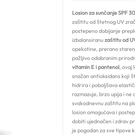
Losion za sunčanje SPF 3
zaštitu od štetnog UV zra
postepeno dobijanje prepla
izbalansiranu
zaštitu od U
opekotine, prerano staren
pažljivo odabranim prirod
vitamin E i pantenol
, ovaj
snažan antioksidans koji št
hidrira i poboljšava elastič
razmazuje, brzo upija i ne 
svakodnevnu zaštitu na plaž
losion omogućava i postep
dobiti ujednačen i zdrav p
je pogodan za sve tipove ko