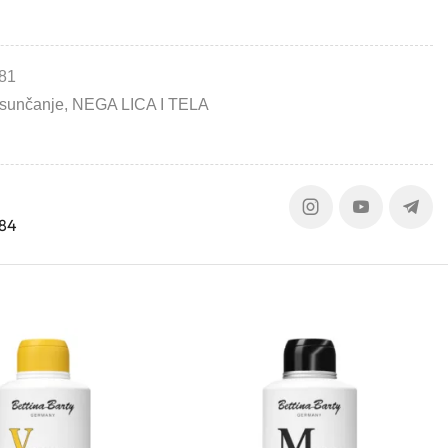
81
 sunčanje
,
NEGA LICA I TELA
384