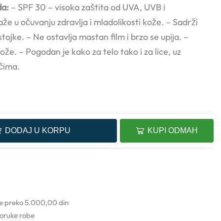
da:
– SPF 30 – visoka zaštita od UVA, UVB i
že u očuvanju zdravlja i mladolikosti kože. – Sadrži
stojke. – Ne ostavlja mastan film i brzo se upija. –
že. – Pogodan je kako za telo tako i za lice, uz
čima.
DODAJ U KORPU
KUPI ODMAH
ke preko 5.000,00 din
poruke robe