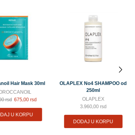
X No4 SHAMPOO od
Olaplex No. 4-P Bond
250ml
Maintenance Purple Shampoo
250ml
OLAPLEX
OLAPLEX
3.960,00
rsd
3.960,00
rsd
DAJ U KORPU
DODAJ U KORPU