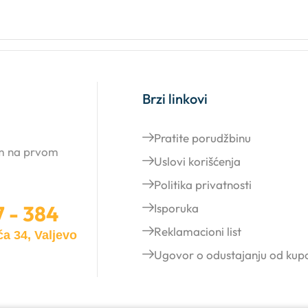
Brzi linkovi
Pratite porudžbinu
am na prvom
Uslovi korišćenja
Politika privatnosti
7 - 384
Isporuka
Reklamacioni list
a 34, Valjevo
Ugovor o odustajanju od kup