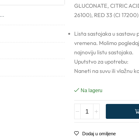
GLUCONATE, CITRIC ACI
26100), RED 33 (CI 17200
..
Lista sastojaka u sastavu 
vremena. Molimo pogledajt
najnoviju listu sastojaka.
Uputstvo za upotrebu:
Naneti na suvu ili vlažnu kos
Na lageru
Dodaj u omiljene