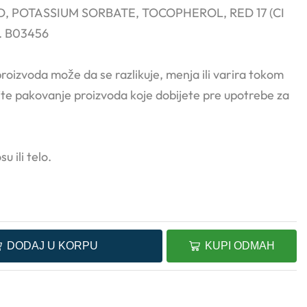
D, POTASSIUM SORBATE, TOCOPHEROL, RED 17 (CI
). B03456
proizvoda može da se razlikuje, menja ili varira tokom
e pakovanje proizvoda koje dobijete pre upotrebe za
u ili telo.
DODAJ U KORPU
KUPI ODMAH