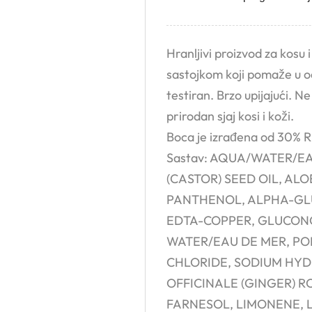
Hranljivi proizvod za kosu 
sastojkom koji pomaže u o
testiran. Brzo upijajući. N
prirodan sjaj kosi i koži.
Boca je izrađena od 30% 
Sastav: AQUA/WATER/E
(CASTOR) SEED OIL, ALO
PANTHENOL, ALPHA-GL
EDTA-COPPER, GLUCONO
WATER/EAU DE MER, PO
CHLORIDE, SODIUM HYD
OFFICINALE (GINGER) R
FARNESOL, LIMONENE, 