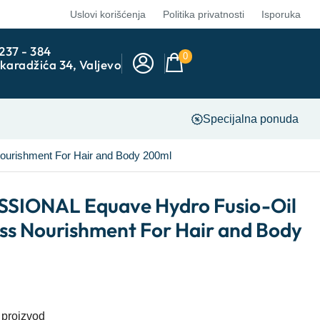
Uslovi korišćenja
Politika privatnosti
Isporuka
 237 - 384
0
karadžića 34, Valjevo
Specijalna ponuda
urishment For Hair and Body 200ml
IONAL Equave Hydro Fusio-Oil
ess Nourishment For Hair and Body
 proizvod