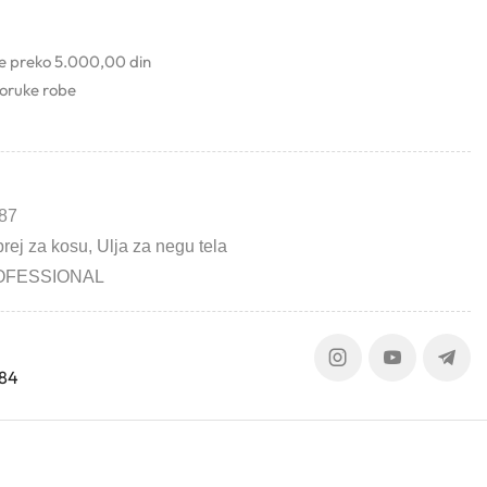
ke preko 5.000,00 din
poruke robe
87
rej za kosu
,
Ulja za negu tela
OFESSIONAL
384