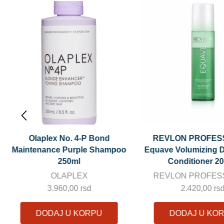
REVLON PROFESSIONAL
Moroccanoil Treatmen
Equave Volumizing Detangling
ulje 100ml
Conditioner 200ml
MOROCCANO
REVLON PROFESSIONAL
6.200,00
rs
2.420,00
rsd
DODAJ U KO
DODAJ U KORPU