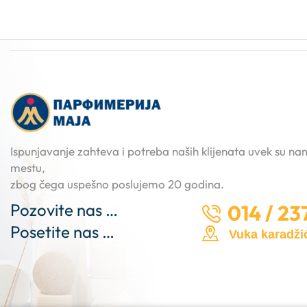
Ispunjavanje zahteva i potreba naših klijenata uvek su n
mestu,
zbog čega uspešno poslujemo 20 godina.
Pozovite nas …
014 / 23
Posetite nas …
Vuka karadžić