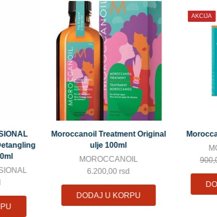
AKCIJA
t Original
Moroccanoil Hair Mask 30ml
OLAPLE
MOROCCANOIL
IL
900,00
rsd
675,00
rsd
d
DODAJ U KORPU
RPU
DO