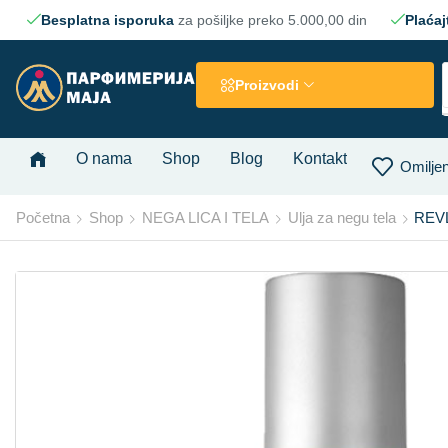
Besplatna isporuka
za pošiljke preko 5.000,00 din
Plaćaj
Proizvodi
O nama
Shop
Blog
Kontakt
Omiljen
Početna
Shop
NEGA LICA I TELA
Ulja za negu tela
REVL