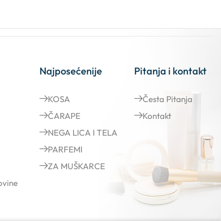
Najposećenije
Pitanja i kontakt
KOSA
Česta Pitanja
ČARAPE
Kontakt
NEGA LICA I TELA
PARFEMI
ZA MUŠKARCE
ovine