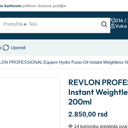
te karticom
prilikom dostave pošiljke
014 /
Pretražite
🔥 Lice
Vuka 
i
Uporedi
ON PROFESSIONAL Equave Hydro Fusio-Oil Instant Weightless No
REVLON PROFESS
Instant Weightl
200ml
2.850,00
rsd
14 korisnika pregleda ovaj