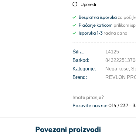
Uporedi
Besplatna isporuka
za pošilj
Plaćanje katicom
prilikom is
Isporuka 1-3
radna dana
Šifra:
14125
Barkod:
84322251370
Kategorije:
Nega kose
,
Sp
Brend:
REVLON PR
Imate pitanje?
Pozovite nas na:
014 / 237 – 
Povezani proizvodi