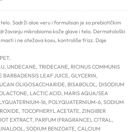
i telo. Sadrži aloe veru i formulisan je sa prebiotičkim
državanju mikrobioma kože glave i tela. Dermatološki
e masti i ne otežava kosu, kontroliše frizz. Daje
RPET.
AU, UNDECANE, TRIDECANE, RICINUS COMMUNIS
E BARBADENSIS LEAF JUICE, GLYCERIN,
UCAN OLIGOSACCHARIDE, BISABOLOL, DISODIUM
LACTONE, LACTIC ACID, MARIS AQUA/SEA
LYQUATERNIUM-16, POLYQUATERNIUM-6, SODIUM
ROXIDE, TOCOPHERYL ACETATE, ZINGIBER
OOT EXTRACT, PARFUM (FRAGRANCE), CITRAL,
LINALOOL, SODIUM BENZOATE, CALCIUM