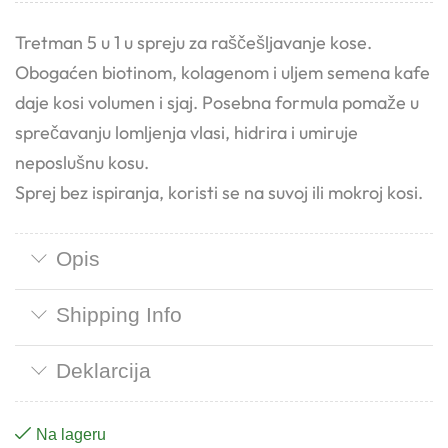
Tretman 5 u 1 u spreju za raščešljavanje kose.
Obogaćen biotinom, kolagenom i uljem semena kafe
daje kosi volumen i sjaj. Posebna formula pomaže u
sprečavanju lomljenja vlasi, hidrira i umiruje
neposlušnu kosu.
Sprej bez ispiranja, koristi se na suvoj ili mokroj kosi.
Opis
Shipping Info
Deklarcija
Na lageru