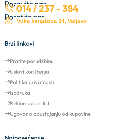
Pozovite nas …
014 / 237 - 384
Posetite nas …
Vuka karadžića 34, Valjevo
Brzi linkovi
Pratite porudžbinu
Uslovi korišćenja
Politika privatnosti
Isporuka
Reklamacioni list
Ugovor o odustajanju od kupovine
Najposećenije