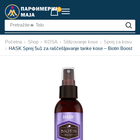
0
Pretražite
🔥 Telo
Početna
Shop
KOSA
Stilizovanje kose
Sprej za kosu
HASK Sprej 5u1 za raščešljavanje tanke kose – Biotin Boost