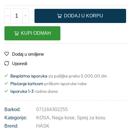
DODAJ U KORPU
KUPI ODMAH
Dodaj u omiljene
Uporedi
Besplatna isporuka
za pošiljke preko 5.000,00 din
Plaćanje katicom
prilikom isporuke robe
Isporuka 1-3
radna dana
Barkod:
071164302255
Kategorije:
KOSA
,
Nega kose
,
Sprej za kosu
Brend:
HASK