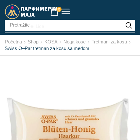
0
Pretražite
🔥 Lice
Početna
Shop
KOSA
Nega kose
Tretmani za kosu
Swiss O–Par tretman za kosu sa medom