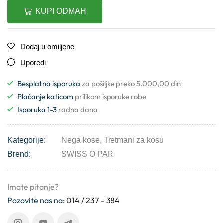
KUPI ODMAH
Dodaj u omiljene
Uporedi
Besplatna isporuka
za pošiljke preko 5.000,00 din
Plaćanje katicom
prilikom isporuke robe
Isporuka 1-3
radna dana
Kategorije:
Nega kose
,
Tretmani za kosu
Brend:
SWISS O PAR
Imate pitanje?
Pozovite nas na:
014 / 237 – 384