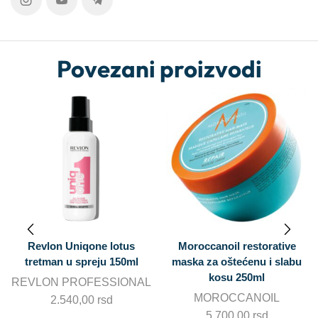
Povezani proizvodi
AKCIJA
Moroccanoil restorative
Moroccanoil Hair Mask
maska za oštećenu i slabu
intese hydrating 30ml
kosu 250ml
AL
MOROCCANOIL
MOROCCANOIL
900,00
rsd
675,00
rsd
5.700,00
rsd