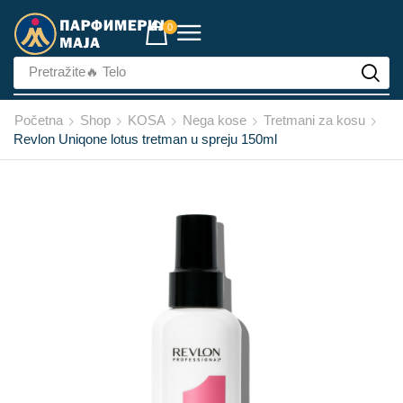
0
Pretražite
🔥 Lice
Početna
Shop
KOSA
Nega kose
Tretmani za kosu
Revlon Uniqone lotus tretman u spreju 150ml