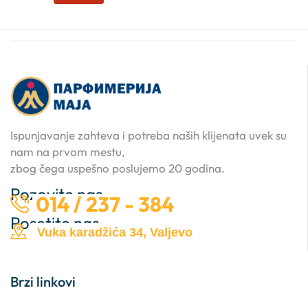
Ispunjavanje zahteva i potreba naših klijenata uvek su
nam na prvom mestu,
zbog čega uspešno poslujemo 20 godina.
Pozovite nas …
014 / 237 - 384
Posetite nas …
Vuka karadžića 34, Valjevo
Brzi linkovi