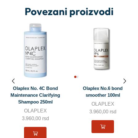
Povezani proizvodi
 4C Bond
Olaplex No.6 bond
Clarifying
smoother 100ml
Helen Seward
 250ml
OLAPLEX
Hyper-Tech Nutr
LEX
3.960,00
rsd
suvu kos
00
rsd
HELEN S
1.270,00
rsd
–
1