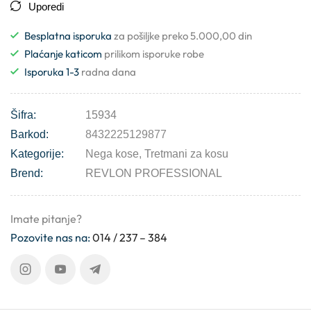
Uporedi
Besplatna isporuka
za pošiljke preko 5.000,00 din
Plaćanje katicom
prilikom isporuke robe
Isporuka 1-3
radna dana
Šifra:
15934
Barkod:
8432225129877
Kategorije:
Nega kose
,
Tretmani za kosu
Brend:
REVLON PROFESSIONAL
Imate pitanje?
Pozovite nas na:
014 / 237 – 384