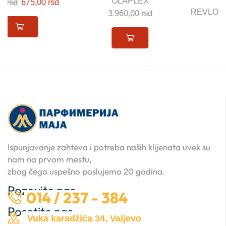
OLAPLEX
REVLON PROFESSIONAL
3.960,00
rsd
2.420,00
rsd
Ispunjavanje zahteva i potreba naših klijenata uvek su
nam na prvom mestu,
zbog čega uspešno poslujemo 20 godina.
Pozovite nas …
014 / 237 - 384
Posetite nas …