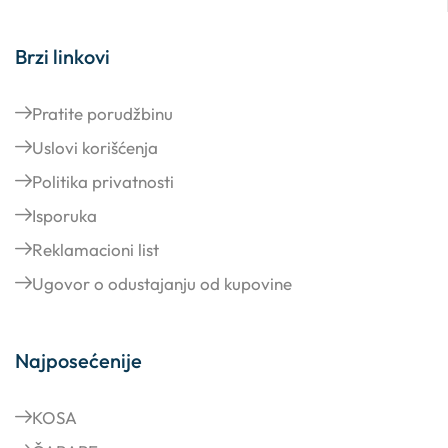
Vuka karadžića 34, Valjevo
Brzi linkovi
Pratite porudžbinu
Uslovi korišćenja
Politika privatnosti
Isporuka
Reklamacioni list
Ugovor o odustajanju od kupovine
Najposećenije
KOSA