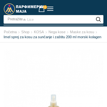
0
Pretražite
🔥 Lice
Početna
Shop
KOSA
Nega kose
Maske za kosu
Imel sprej za kosu za sunčanje i zaštitu 200 ml morski kolagen