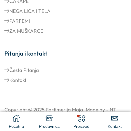
ČARAPE
NEGA LICA I TELA
PARFEMI
ZA MUŠKARCE
Pitanja i kontakt
Česta Pitanja
Kontakt
Copyright © 2025
Parfimerija Maja
. Made by -
NT
dizajn
.
990,00
rsd
DODAJ U KORPU
Početna
Prodavnica
Proizvodi
Kontakt