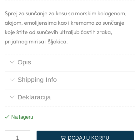
Sprej za sunčanje za kosu sa morskim kolagenom,
alojom, emolijensima kao i kremama za sunčanje
koje štite od sunčevih ultraljubičastih zraka,
prijatnog mirisa i šljokica.
Opis
Shipping Info
Deklaracija
Na lageru
DODAJ U KORPU