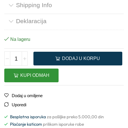
Shipping Info
Deklaracija
Na lageru
DODAJ U KORPU
KUPI ODMAH
Dodaj u omiljene
Uporedi
Besplatna isporuka
za pošiljke preko 5.000,00 din
Plaćanje katicom
prilikom isporuke robe