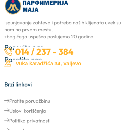
Ispunjavanje zahteva i potreba naših klijenata uvek su
nam na prvom mestu,
zbog čega uspešno poslujemo 20 godina.
Pozovite nas …
014 / 237 - 384
Posetite nas …
Vuka karadžića 34, Valjevo
Brzi linkovi
Pratite porudžbinu
Uslovi korišćenja
Politika privatnosti