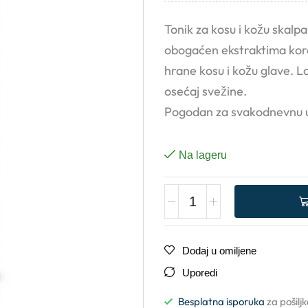
Tonik za kosu i kožu skalpa
obogaćen ekstraktima kore 
hrane kosu i kožu glave. 
osećaj svežine.
Pogodan za svakodnevnu 
Na lageru
Dodaj u omiljene
Uporedi
Besplatna isporuka
za pošilj