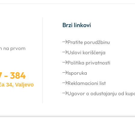
Brzi linkovi
Pratite porudžbinu
am na prvom
Uslovi korišćenja
Politika privatnosti
7 - 384
Isporuka
Reklamacioni list
a 34, Valjevo
Ugovor o odustajanju od kup
.