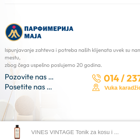
Ispunjavanje zahteva i potreba naših klijenata uvek su n
mestu,
zbog čega uspešno poslujemo 20 godina.
Pozovite nas …
014 / 23
Posetite nas …
Vuka karadžić
VINES VINTAGE Tonik za kosu i ...
Copyright © 2025
Parfimerija Maja
. Made by -
NT dizajn