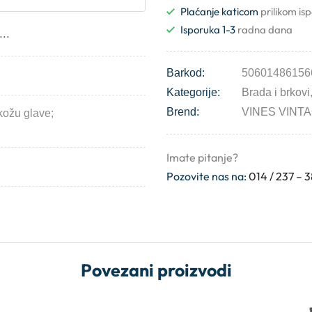
Plaćanje katicom
prilikom is
Isporuka 1-3
radna dana
..
Barkod:
50601486156
Kategorije:
Brada i brkovi
Brend:
VINES VINT
 kožu glave;
Imate pitanje?
Pozovite nas na:
014 / 237 – 
Povezani proizvodi