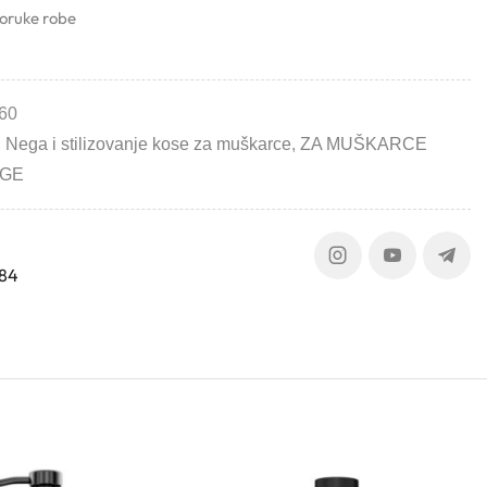
poruke robe
60
,
Nega i stilizovanje kose za muškarce
,
ZA MUŠKARCE
AGE
384