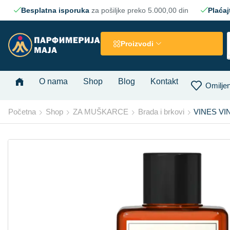
Besplatna isporuka
za pošiljke preko 5.000,00 din
Plaćaj
Proizvodi
O nama
Shop
Blog
Kontakt
Omiljen
Početna
Shop
ZA MUŠKARCE
Brada i brkovi
VINES VINT