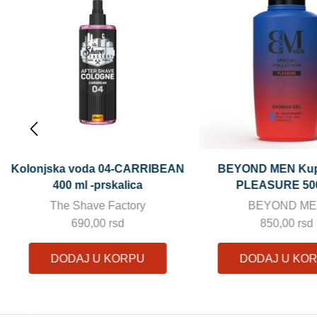
BEYOND MEN Kupka 4u1
Gel za brijanje CRY
PLEASURE 500ml.
ml
BEYOND MEN
The Shave Fac
850,00
rsd
490,00
rsd
DODAJ U KORPU
DODAJ U KO