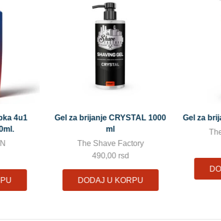
STAL 1000
Gel za brijanje GOLDEN 1000 ml
Kol
MEDIT
The Shave Factory
tory
The
490,00
rsd
DODAJ U KORPU
RPU
DO