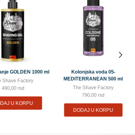
onjska voda 05-
Kolonjska voda 04-CARRIBEAN
ERRANEAN 500 ml
400 ml -prskalica
 Shave Factory
The Shave Factory
790,00
rsd
690,00
rsd
DAJ U KORPU
DODAJ U KORPU