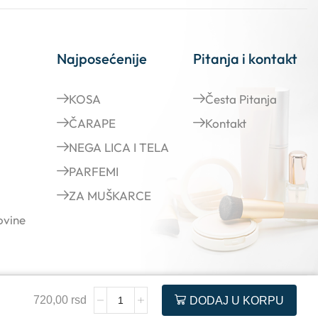
Najposećenije
Pitanja i kontakt
KOSA
Česta Pitanja
ČARAPE
Kontakt
NEGA LICA I TELA
PARFEMI
ZA MUŠKARCE
ovine
720,00
rsd
DODAJ U KORPU