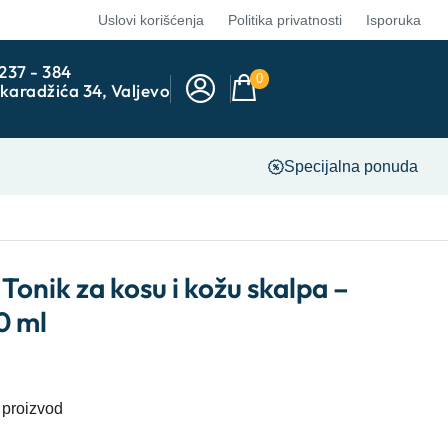
Uslovi korišćenja
Politika privatnosti
Isporuka
 237 - 384
0
karadžića 34, Valjevo
Specijalna ponuda
nik za kosu i kožu skalpa –
0 ml
 proizvod