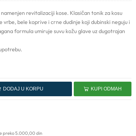
 namenjen revitalizaciji kose. Klasičan tonik za kosu
vrbe, bele koprive i crne dudinje koji dubinski neguju i
Lagana formula umiruje suvu kožu glave uz dugotrajan
upotrebu.
DODAJ U KORPU
KUPI ODMAH
ke preko 5.000,00 din