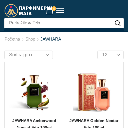
0
Pretražite
🔥 Telo
Početna
Shop
JAWHARA
JAWHARA Amberwood
JAWHARA Golden Nectar
Nomad Edp 100ml
Edp 100ml