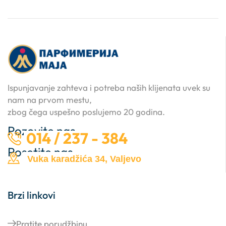
Ispunjavanje zahteva i potreba naših klijenata uvek su
nam na prvom mestu,
zbog čega uspešno poslujemo 20 godina.
Pozovite nas …
014 / 237 - 384
Posetite nas …
Vuka karadžića 34, Valjevo
Brzi linkovi
Pratite porudžbinu