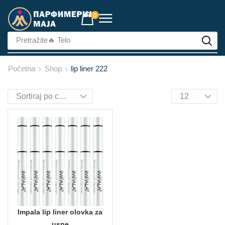
0
Pretražite
🔥 Telo
Početna
Shop
lip liner 222
Impala lip liner olovka za
usne