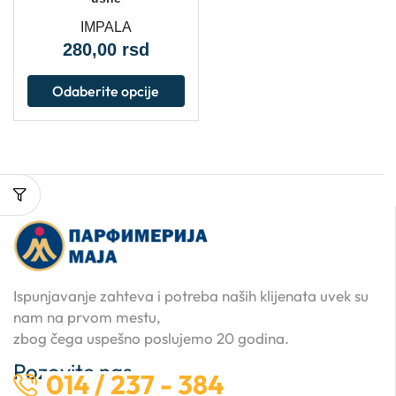
IMPALA
280,00
rsd
Odaberite opcije
Ispunjavanje zahteva i potreba naših klijenata uvek su
nam na prvom mestu,
zbog čega uspešno poslujemo 20 godina.
Pozovite nas …
014 / 237 - 384