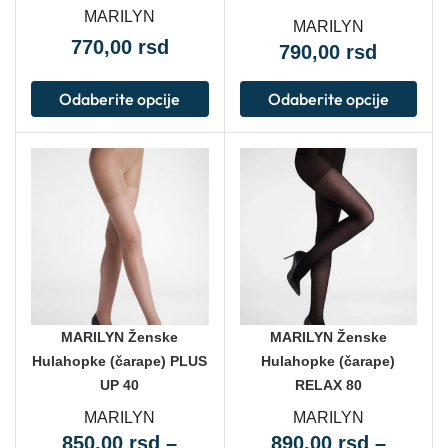
MARILYN
MARILYN
770,00
rsd
790,00
rsd
Odaberite opcije
Odaberite opcije
MARILYN Ženske
MARILYN Ženske
Hulahopke (čarape) PLUS
Hulahopke (čarape)
UP 40
RELAX 80
MARILYN
MARILYN
850,00
rsd
–
890,00
rsd
–