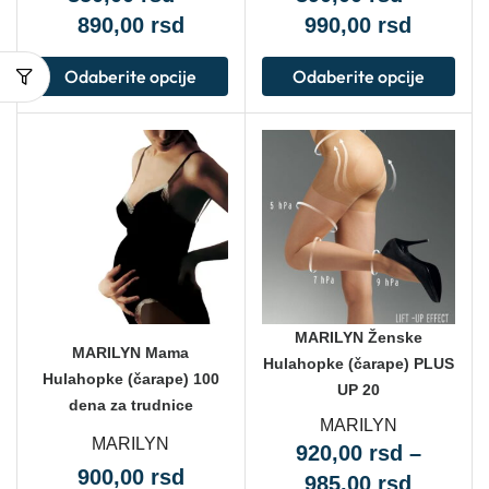
890,00
rsd
990,00
rsd
Odaberite opcije
Odaberite opcije
MARILYN Ženske
MARILYN Mama
Hulahopke (čarape) PLUS
Hulahopke (čarape) 100
UP 20
dena za trudnice
MARILYN
MARILYN
920,00
rsd
–
900,00
rsd
985,00
rsd