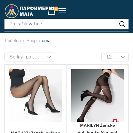
0
Pretražite
🔥 Lice
Početna
Shop
crna
MARILYN Ženske
Hulahopke (čarape)