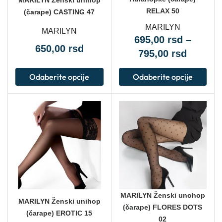
MARILYN Ženski unihop
RELAX 50
(čarape) CASTING 47
MARILYN
MARILYN
695,00
rsd
–
650,00
rsd
795,00
rsd
Odaberite opcije
Odaberite opcije
MARILYN Ženski unohop
MARILYN Ženski unihop
(čarape) FLORES DOTS
(čarape) EROTIC 15
02