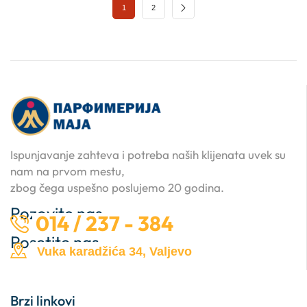
1
2
Ispunjavanje zahteva i potreba naših klijenata uvek su
nam na prvom mestu,
zbog čega uspešno poslujemo 20 godina.
Pozovite nas …
014 / 237 - 384
Posetite nas …
Vuka karadžića 34, Valjevo
Brzi linkovi